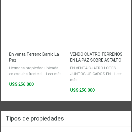
En venta Terreno Barrio La
VENDO CUATRO TERRENOS
Paz
EN LA PAZ SOBRE ASFALTO
Hermosa propiedad ubicada
EN VENTA CUATRO LOTES
en esquina frente al…
Leer más
JUNTOS UBICADOS EN…
Leer
más
U$S 256.000
U$S 250.000
Tipos de propiedades