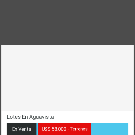
Lotes en Aguavista
Lotes En Aguavista
En Venta
U$S 58.000
- Terrenos