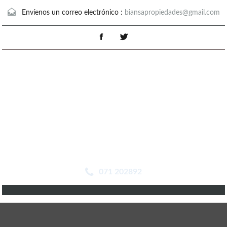
Envíenos un correo electrónico :
biansapropiedades@gmail.com
071 202892
Detalles De La Propiedad