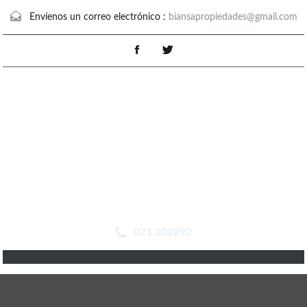
Envíenos un correo electrónico :
biansapropiedades@gmail.com
071 202892
Detalles De La Propiedad